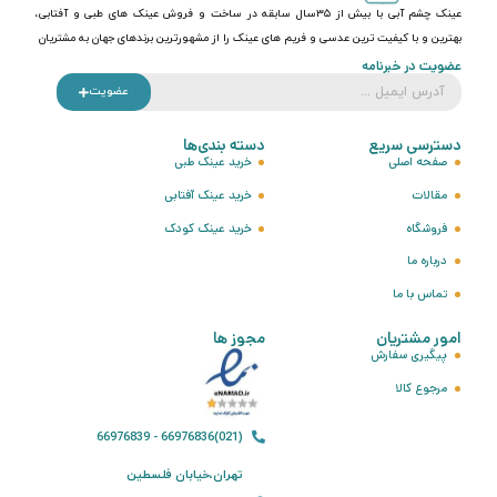
عینک چشم آبی با بیش از ۳۵سال سابقه در ساخت و فروش عینک های طبی و آفتابی،
بهترین و با کیفیت ترین عدسی و فریم های عینک را از مشهورترین برندهای جهان به مشتریان
عضویت در خبرنامه
عضویت
دسترسی سریع
دسته بندی‌ها
صفحه اصلی
خرید عینک طبی
مقالات
خرید عینک آفتابی
فروشگاه
خرید عینک کودک
درباره ما
تماس با ما
امور مشتریان
مجوز ها
پیگیری سفارش
مرجوع کالا
(021)66976836 - 66976839
تهران،خیابان فلسطین