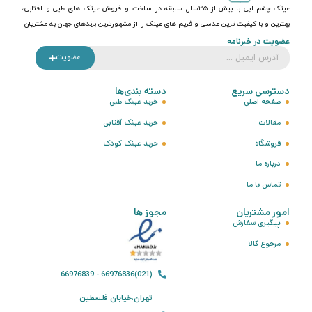
عینک چشم آبی با بیش از ۳۵سال سابقه در ساخت و فروش عینک های طبی و آفتابی،
بهترین و با کیفیت ترین عدسی و فریم های عینک را از مشهورترین برندهای جهان به مشتریان
عضویت در خبرنامه
عضویت
دسترسی سریع
دسته بندی‌ها
صفحه اصلی
خرید عینک طبی
مقالات
خرید عینک آفتابی
فروشگاه
خرید عینک کودک
درباره ما
تماس با ما
امور مشتریان
مجوز ها
پیگیری سفارش
مرجوع کالا
(021)66976836 - 66976839
تهران،خیابان فلسطین