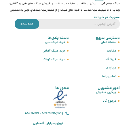
عینک چشم آبی با بیش از ۳۵سال سابقه در ساخت و فروش عینک های طبی و آفتابی،
بهترین و با کیفیت ترین عدسی و فریم های عینک را از مشهورترین برندهای جهان به مشتریان
عضویت در خبرنامه
عضویت
دسترسی سریع
دسته بندی‌ها
صفحه اصلی
خرید عینک طبی
مقالات
خرید عینک آفتابی
فروشگاه
خرید عینک کودک
درباره ما
تماس با ما
امور مشتریان
مجوز ها
پیگیری سفارش
مرجوع کالا
(021)66976836 - 66976839
تهران،خیابان فلسطین