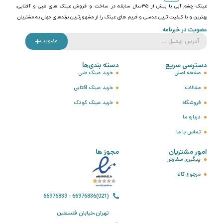
عینک چشم آبی با بیش از ۳۵سال سابقه در ساخت و فروش عینک های طبی و آفتابی،
بهترین و با کیفیت ترین عدسی و فریم های عینک را از مشهورترین برندهای جهان به مشتریان
عضویت در خبرنامه
عضویت
دسترسی سریع
دسته بندی‌ها
صفحه اصلی
خرید عینک طبی
مقالات
خرید عینک آفتابی
فروشگاه
خرید عینک کودک
درباره ما
تماس با ما
امور مشتریان
مجوز ها
پیگیری سفارش
مرجوع کالا
(021)66976836 - 66976839
تهران،خیابان فلسطین