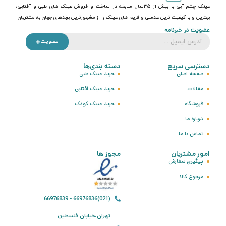
عینک چشم آبی با بیش از ۳۵سال سابقه در ساخت و فروش عینک های طبی و آفتابی،
بهترین و با کیفیت ترین عدسی و فریم های عینک را از مشهورترین برندهای جهان به مشتریان
عضویت در خبرنامه
عضویت
دسترسی سریع
دسته بندی‌ها
صفحه اصلی
خرید عینک طبی
مقالات
خرید عینک آفتابی
فروشگاه
خرید عینک کودک
درباره ما
تماس با ما
امور مشتریان
مجوز ها
پیگیری سفارش
مرجوع کالا
(021)66976836 - 66976839
تهران،خیابان فلسطین