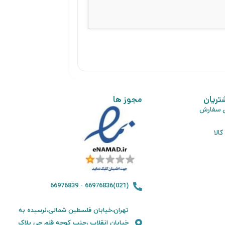
تریان
مجوز ها
ی سفارش
الا
(021)66976836 - 66976839
تهران،خیابان فلسطین شمالی،نرسیده به
خیابان انقلاب ،جنب کوچه قلم چی پلاک