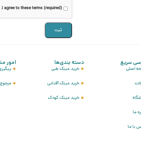
I agree to these terms (required).
سی سریع
دسته بندی‌ها
امور مش
ه اصلی
خرید عینک طبی
پیگیر
لات
خرید عینک آفتابی
مرجوع ک
شگاه
خرید عینک کودک
ره ما
 با ما