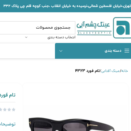
تهران،خیابان فلسطین شمالی،نرسیده به خیابان انقلاب ،جنب کوچه قلم چی پلاک ۳۳۲
انتخاب دسته بندی
دسته بندی
خانه
عینک آفتابی
تام فورد 4323
تام فورد 323




توضیحا