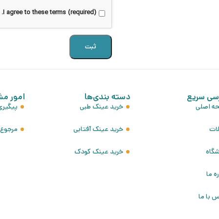
I agree to these terms (required).
سی سریع
دسته بندی‌ها
امور مش
ه اصلی
خرید عینک طبی
پیگیر
لات
خرید عینک آفتابی
مرجوع ک
شگاه
خرید عینک کودک
ره ما
 با ما