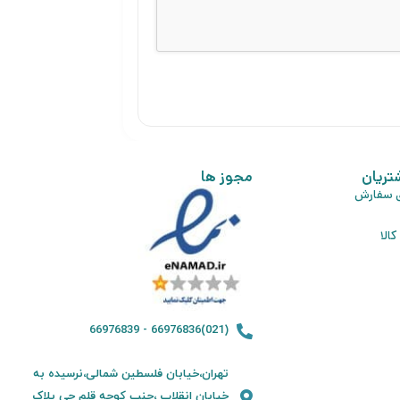
تریان
مجوز ها
ی سفارش
الا
(021)66976836 - 66976839
تهران،خیابان فلسطین شمالی،نرسیده به
خیابان انقلاب ،جنب کوچه قلم چی پلاک