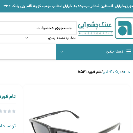
تهران،خیابان فلسطین شمالی،نرسیده به خیابان انقلاب ،جنب کوچه قلم چی پلاک ۳۳۲
انتخاب دسته بندی
دسته بندی
خانه
عینک آفتابی
تام فورد 5531
تام فورد 531




توضیحا