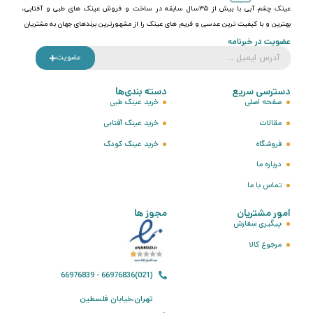
عینک چشم آبی با بیش از ۳۵سال سابقه در ساخت و فروش عینک های طبی و آفتابی،
بهترین و با کیفیت ترین عدسی و فریم های عینک را از مشهورترین برندهای جهان به مشتریان
عضویت در خبرنامه
عضویت
دسترسی سریع
دسته بندی‌ها
صفحه اصلی
خرید عینک طبی
مقالات
خرید عینک آفتابی
فروشگاه
خرید عینک کودک
درباره ما
تماس با ما
امور مشتریان
مجوز ها
پیگیری سفارش
مرجوع کالا
(021)66976836 - 66976839
تهران،خیابان فلسطین