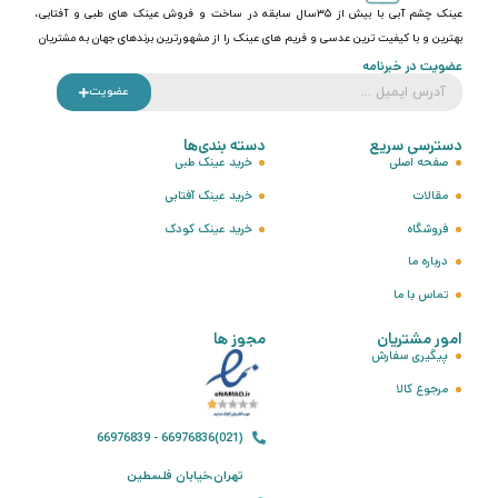
عینک چشم آبی با بیش از ۳۵سال سابقه در ساخت و فروش عینک های طبی و آفتابی،
بهترین و با کیفیت ترین عدسی و فریم های عینک را از مشهورترین برندهای جهان به مشتریان
عضویت در خبرنامه
عضویت
دسترسی سریع
دسته بندی‌ها
صفحه اصلی
خرید عینک طبی
مقالات
خرید عینک آفتابی
فروشگاه
خرید عینک کودک
درباره ما
تماس با ما
امور مشتریان
مجوز ها
پیگیری سفارش
مرجوع کالا
(021)66976836 - 66976839
تهران،خیابان فلسطین