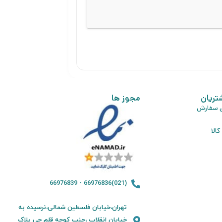
تریان
مجوز ها
ی سفارش
الا
(021)66976836 - 66976839
تهران،خیابان فلسطین شمالی،نرسیده به
خیابان انقلاب ،جنب کوچه قلم چی پلاک