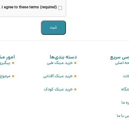
I agree to these terms (required).
سی سریع
دسته بندی‌ها
امور مش
ه اصلی
خرید عینک طبی
پیگیر
لات
خرید عینک آفتابی
مرجوع ک
شگاه
خرید عینک کودک
ره ما
 با ما