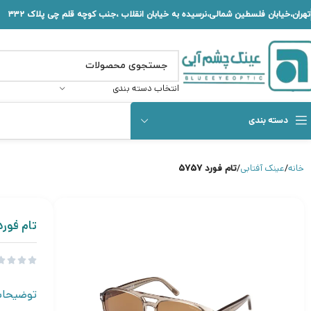
تهران،خیابان فلسطین شمالی،نرسیده به خیابان انقلاب ،جنب کوچه قلم چی پلاک ۳۳۲
انتخاب دسته بندی
دسته بندی
خانه
عینک آفتابی
تام فورد 5757
تام فورد 757




توضیحا