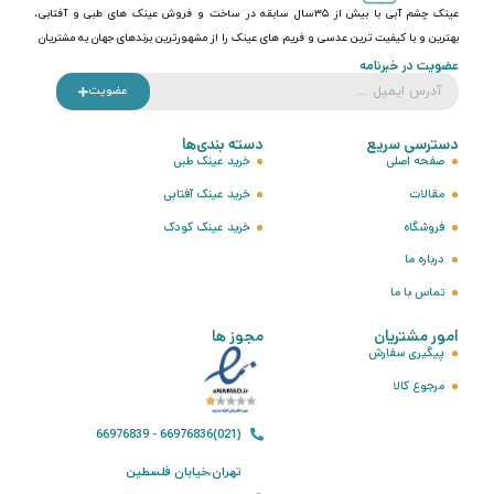
عینک چشم آبی با بیش از ۳۵سال سابقه در ساخت و فروش عینک های طبی و آفتابی،
بهترین و با کیفیت ترین عدسی و فریم های عینک را از مشهورترین برندهای جهان به مشتریان
عضویت در خبرنامه
عضویت
دسترسی سریع
دسته بندی‌ها
صفحه اصلی
خرید عینک طبی
مقالات
خرید عینک آفتابی
فروشگاه
خرید عینک کودک
درباره ما
تماس با ما
امور مشتریان
مجوز ها
پیگیری سفارش
مرجوع کالا
(021)66976836 - 66976839
تهران،خیابان فلسطین