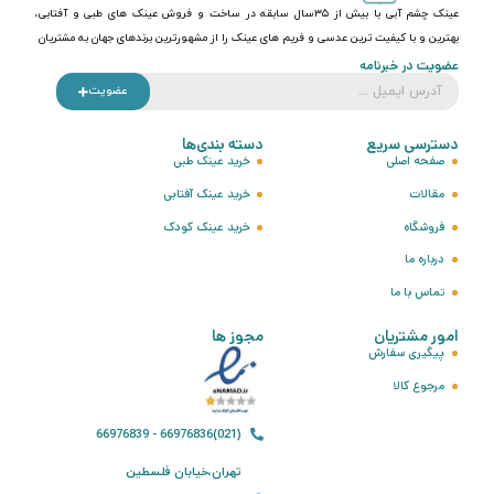
عینک چشم آبی با بیش از ۳۵سال سابقه در ساخت و فروش عینک های طبی و آفتابی،
بهترین و با کیفیت ترین عدسی و فریم های عینک را از مشهورترین برندهای جهان به مشتریان
عضویت در خبرنامه
عضویت
دسترسی سریع
دسته بندی‌ها
صفحه اصلی
خرید عینک طبی
مقالات
خرید عینک آفتابی
فروشگاه
خرید عینک کودک
درباره ما
تماس با ما
امور مشتریان
مجوز ها
پیگیری سفارش
مرجوع کالا
(021)66976836 - 66976839
تهران،خیابان فلسطین