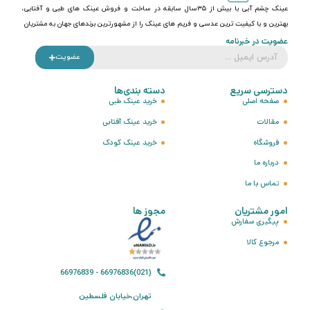
عینک چشم آبی با بیش از ۳۵سال سابقه در ساخت و فروش عینک های طبی و آفتابی،
بهترین و با کیفیت ترین عدسی و فریم های عینک را از مشهورترین برندهای جهان به مشتریان
عضویت در خبرنامه
عضویت
دسترسی سریع
دسته بندی‌ها
صفحه اصلی
خرید عینک طبی
مقالات
خرید عینک آفتابی
فروشگاه
خرید عینک کودک
درباره ما
تماس با ما
امور مشتریان
مجوز ها
پیگیری سفارش
مرجوع کالا
(021)66976836 - 66976839
تهران،خیابان فلسطین