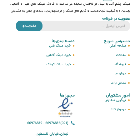
عینک چشم آبی با بیش از ۳۵سال سابقه در ساخت و فروش عینک های طبی و آفتابی،
بهترین و با کیفیت ترین عدسی و فریم های عینک را از مشهورترین برندهای جهان به مشتریان
عضویت در خبرنامه
عضویت
دسترسی سریع
دسته بندی‌ها
صفحه اصلی
خرید عینک طبی
مقالات
خرید عینک آفتابی
فروشگاه
خرید عینک کودک
درباره ما
تماس با ما
امور مشتریان
مجوز ها
پیگیری سفارش
مرجوع کالا
(021)66976836 - 66976839
تهران،خیابان فلسطین