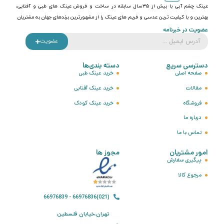
عینک چشم آبی با بیش از ۳۵سال سابقه در ساخت و فروش عینک های طبی و آفتابی،
بهترین و با کیفیت ترین عدسی و فریم های عینک را از مشهورترین برندهای جهان به مشتریان
عضویت در خبرنامه
عضویت
دسترسی سریع
دسته بندی‌ها
صفحه اصلی
خرید عینک طبی
مقالات
خرید عینک آفتابی
فروشگاه
خرید عینک کودک
درباره ما
تماس با ما
امور مشتریان
مجوز ها
پیگیری سفارش
مرجوع کالا
(021)66976836 - 66976839
تهران،خیابان فلسطین