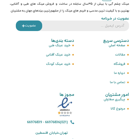
عینک چشم آبی با بیش از ۳۵سال سابقه در ساخت و فروش عینک های طبی و آفتابی،
بهترین و با کیفیت ترین عدسی و فریم های عینک را از مشهورترین برندهای جهان به مشتریان
عضویت در خبرنامه
عضویت
دسترسی سریع
دسته بندی‌ها
صفحه اصلی
خرید عینک طبی
مقالات
خرید عینک آفتابی
فروشگاه
خرید عینک کودک
درباره ما
تماس با ما
امور مشتریان
مجوز ها
پیگیری سفارش
مرجوع کالا
(021)66976836 - 66976839
تهران،خیابان فلسطین