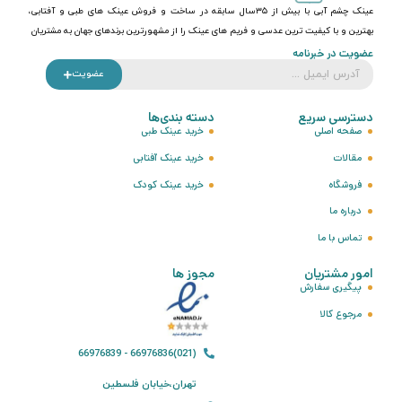
عینک چشم آبی با بیش از ۳۵سال سابقه در ساخت و فروش عینک های طبی و آفتابی،
بهترین و با کیفیت ترین عدسی و فریم های عینک را از مشهورترین برندهای جهان به مشتریان
عضویت در خبرنامه
عضویت
دسترسی سریع
دسته بندی‌ها
صفحه اصلی
خرید عینک طبی
مقالات
خرید عینک آفتابی
فروشگاه
خرید عینک کودک
درباره ما
تماس با ما
امور مشتریان
مجوز ها
پیگیری سفارش
مرجوع کالا
(021)66976836 - 66976839
تهران،خیابان فلسطین