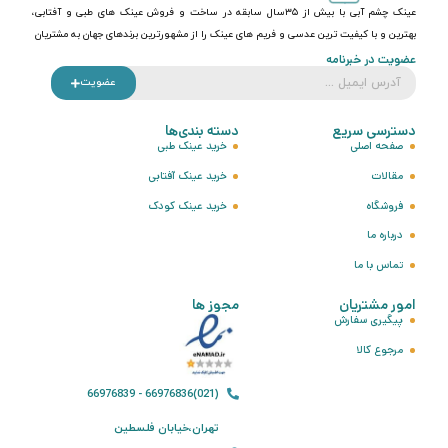
عینک چشم آبی با بیش از ۳۵سال سابقه در ساخت و فروش عینک های طبی و آفتابی،
بهترین و با کیفیت ترین عدسی و فریم های عینک را از مشهورترین برندهای جهان به مشتریان
عضویت در خبرنامه
عضویت
دسترسی سریع
دسته بندی‌ها
صفحه اصلی
خرید عینک طبی
مقالات
خرید عینک آفتابی
فروشگاه
خرید عینک کودک
درباره ما
تماس با ما
امور مشتریان
مجوز ها
پیگیری سفارش
مرجوع کالا
(021)66976836 - 66976839
تهران،خیابان فلسطین