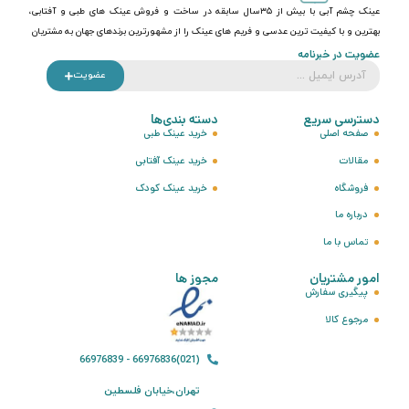
عینک چشم آبی با بیش از ۳۵سال سابقه در ساخت و فروش عینک های طبی و آفتابی،
بهترین و با کیفیت ترین عدسی و فریم های عینک را از مشهورترین برندهای جهان به مشتریان
عضویت در خبرنامه
عضویت
دسترسی سریع
دسته بندی‌ها
صفحه اصلی
خرید عینک طبی
مقالات
خرید عینک آفتابی
فروشگاه
خرید عینک کودک
درباره ما
تماس با ما
امور مشتریان
مجوز ها
پیگیری سفارش
مرجوع کالا
(021)66976836 - 66976839
تهران،خیابان فلسطین