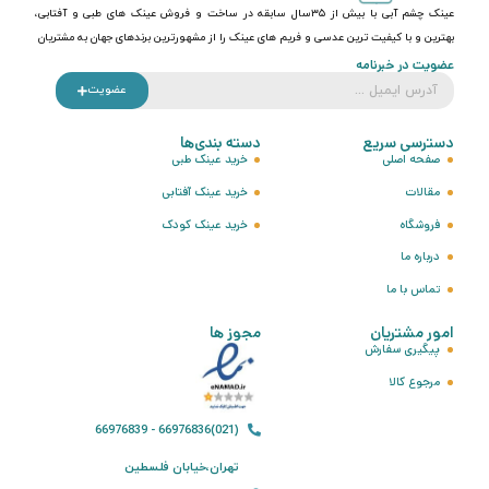
عینک چشم آبی با بیش از ۳۵سال سابقه در ساخت و فروش عینک های طبی و آفتابی،
بهترین و با کیفیت ترین عدسی و فریم های عینک را از مشهورترین برندهای جهان به مشتریان
عضویت در خبرنامه
عضویت
دسترسی سریع
دسته بندی‌ها
صفحه اصلی
خرید عینک طبی
مقالات
خرید عینک آفتابی
فروشگاه
خرید عینک کودک
درباره ما
تماس با ما
امور مشتریان
مجوز ها
پیگیری سفارش
مرجوع کالا
(021)66976836 - 66976839
تهران،خیابان فلسطین