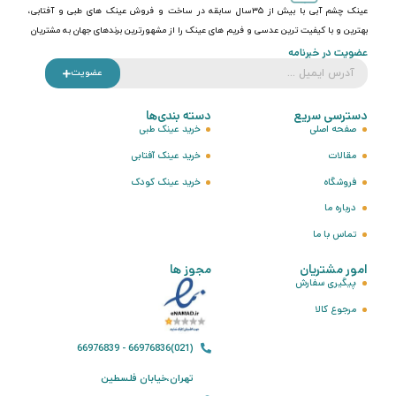
عینک چشم آبی با بیش از ۳۵سال سابقه در ساخت و فروش عینک های طبی و آفتابی،
بهترین و با کیفیت ترین عدسی و فریم های عینک را از مشهورترین برندهای جهان به مشتریان
عضویت در خبرنامه
عضویت
دسترسی سریع
دسته بندی‌ها
صفحه اصلی
خرید عینک طبی
مقالات
خرید عینک آفتابی
فروشگاه
خرید عینک کودک
درباره ما
تماس با ما
امور مشتریان
مجوز ها
پیگیری سفارش
مرجوع کالا
(021)66976836 - 66976839
تهران،خیابان فلسطین