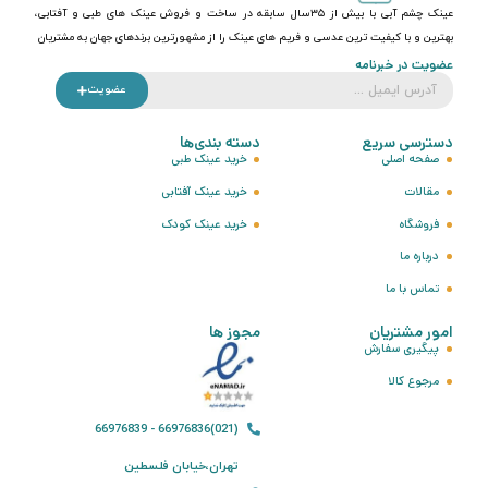
عینک چشم آبی با بیش از ۳۵سال سابقه در ساخت و فروش عینک های طبی و آفتابی،
بهترین و با کیفیت ترین عدسی و فریم های عینک را از مشهورترین برندهای جهان به مشتریان
عضویت در خبرنامه
عضویت
دسترسی سریع
دسته بندی‌ها
صفحه اصلی
خرید عینک طبی
مقالات
خرید عینک آفتابی
فروشگاه
خرید عینک کودک
درباره ما
تماس با ما
امور مشتریان
مجوز ها
پیگیری سفارش
مرجوع کالا
(021)66976836 - 66976839
تهران،خیابان فلسطین