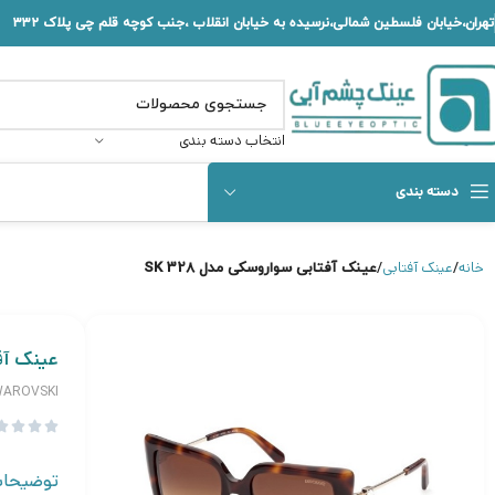
تهران،خیابان فلسطین شمالی،نرسیده به خیابان انقلاب ،جنب کوچه قلم چی پلاک ۳۳۲
انتخاب دسته بندی
دسته بندی
خانه
عینک آفتابی
عینک آفتابی سواروسکی مدل SK 328
عینک آفت
WAROVSKI




توضیحا