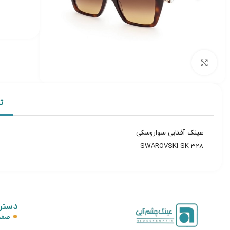
برای بزرگنمایی کلیک کنید
ت
عینک آفتابی سواروسکی
SWAROVSKI SK 328
دستر
صفح