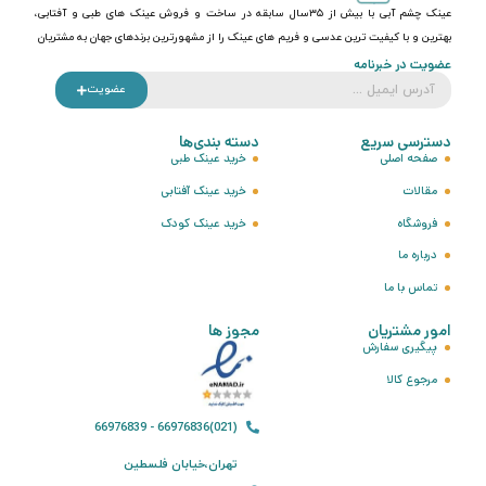
عینک چشم آبی با بیش از ۳۵سال سابقه در ساخت و فروش عینک های طبی و آفتابی،
بهترین و با کیفیت ترین عدسی و فریم های عینک را از مشهورترین برندهای جهان به مشتریان
عضویت در خبرنامه
عضویت
دسترسی سریع
دسته بندی‌ها
صفحه اصلی
خرید عینک طبی
مقالات
خرید عینک آفتابی
فروشگاه
خرید عینک کودک
درباره ما
تماس با ما
امور مشتریان
مجوز ها
پیگیری سفارش
مرجوع کالا
(021)66976836 - 66976839
تهران،خیابان فلسطین