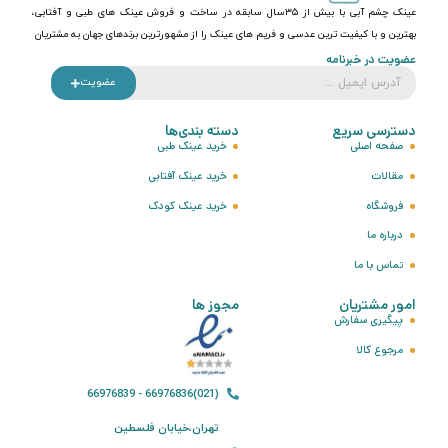
عینک چشم آبی با بیش از ۳۵سال سابقه در ساخت و فروش عینک های طبی و آفتابی،
بهترین و با کیفیت ترین عدسی و فریم های عینک را از مشهورترین برندهای جهان به مشتریان
عضویت در خبرنامه
عضویت
دسترسی سریع
دسته بندی‌ها
صفحه اصلی
خرید عینک طبی
مقالات
خرید عینک آفتابی
فروشگاه
خرید عینک کودک
درباره ما
تماس با ما
امور مشتریان
مجوز ها
پیگیری سفارش
مرجوع کالا
(021)66976836 - 66976839
تهران،خیابان فلسطین