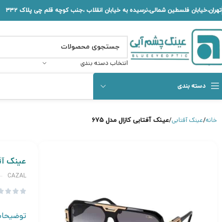
تهران،خیابان فلسطین شمالی،نرسیده به خیابان انقلاب ،جنب کوچه قلم چی پلاک ۳۳۲
انتخاب دسته بندی
دسته بندی
خانه
عینک آفتابی
عینک آفتابی کازال مدل 675
عینک آفت
CAZAL




توضیحا