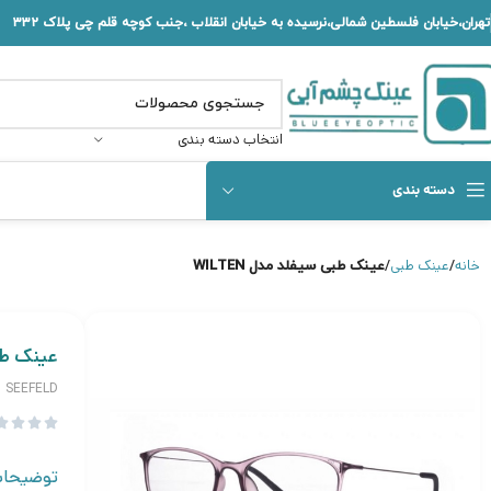
تهران،خیابان فلسطین شمالی،نرسیده به خیابان انقلاب ،جنب کوچه قلم چی پلاک ۳۳۲
انتخاب دسته بندی
دسته بندی
خانه
عینک طبی
عینک طبی سیفلد مدل WILTEN
عینک طبی 
SEEFELD




توضیحا