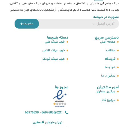
عینک چشم آبی با بیش از ۳۵سال سابقه در ساخت و فروش عینک های طبی و آفتابی،
بهترین و با کیفیت ترین عدسی و فریم های عینک را از مشهورترین برندهای جهان به مشتریان
عضویت در خبرنامه
عضویت
دسترسی سریع
دسته بندی‌ها
صفحه اصلی
خرید عینک طبی
مقالات
خرید عینک آفتابی
فروشگاه
خرید عینک کودک
درباره ما
تماس با ما
امور مشتریان
مجوز ها
پیگیری سفارش
مرجوع کالا
(021)66976836 - 66976839
تهران،خیابان فلسطین