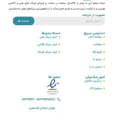
عینک چشم آبی با بیش از ۳۵سال سابقه در ساخت و فروش عینک های طبی و آفتابی،
بهترین و با کیفیت ترین عدسی و فریم های عینک را از مشهورترین برندهای جهان به مشتریان
عضویت در خبرنامه
عضویت
دسترسی سریع
دسته بندی‌ها
صفحه اصلی
خرید عینک طبی
مقالات
خرید عینک آفتابی
فروشگاه
خرید عینک کودک
درباره ما
تماس با ما
امور مشتریان
مجوز ها
پیگیری سفارش
مرجوع کالا
(021)66976836 - 66976839
تهران،خیابان فلسطین