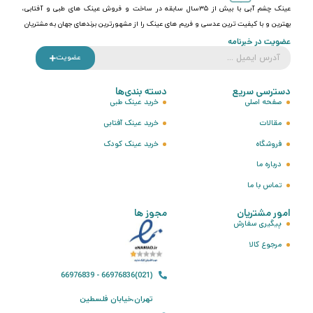
عینک چشم آبی با بیش از ۳۵سال سابقه در ساخت و فروش عینک های طبی و آفتابی،
بهترین و با کیفیت ترین عدسی و فریم های عینک را از مشهورترین برندهای جهان به مشتریان
عضویت در خبرنامه
عضویت
دسترسی سریع
دسته بندی‌ها
صفحه اصلی
خرید عینک طبی
مقالات
خرید عینک آفتابی
فروشگاه
خرید عینک کودک
درباره ما
تماس با ما
امور مشتریان
مجوز ها
پیگیری سفارش
مرجوع کالا
(021)66976836 - 66976839
تهران،خیابان فلسطین