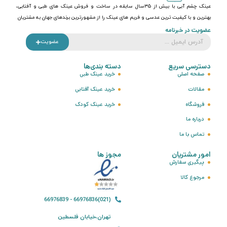
عینک چشم آبی با بیش از ۳۵سال سابقه در ساخت و فروش عینک های طبی و آفتابی،
بهترین و با کیفیت ترین عدسی و فریم های عینک را از مشهورترین برندهای جهان به مشتریان
عضویت در خبرنامه
عضویت
دسترسی سریع
دسته بندی‌ها
صفحه اصلی
خرید عینک طبی
مقالات
خرید عینک آفتابی
فروشگاه
خرید عینک کودک
درباره ما
تماس با ما
امور مشتریان
مجوز ها
پیگیری سفارش
مرجوع کالا
(021)66976836 - 66976839
تهران،خیابان فلسطین